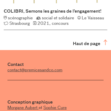
COLIBRI, Semons les graines de l’engagement!
Typologie
Éco-
Client
scénographie
social et solidaire
Le Vaisseau
Lieu
Année
conception
Strasbourg
2021
concours
Haut de page
Contact
contact@premicesandco.com
Conception graphique
Morgane Aubert
et
Sophie Cure