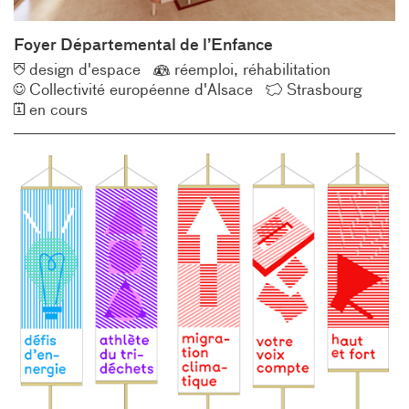
Foyer Départemental de l’Enfance
Typologie
Éco-
design d'espace
réemploi
réhabilitation
Client
conception
Lieu
Collectivité européenne d'Alsace
Strasbourg
Année
en cours