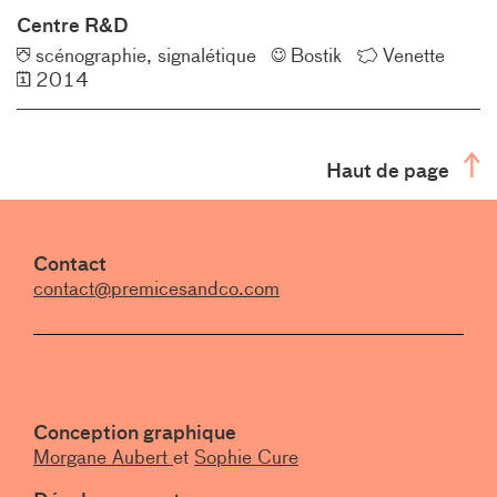
Centre R&D
Typologie
Client
Lieu
scénographie
signalétique
Bostik
Venette
Année
2014
Haut de page
Contact
contact@premicesandco.com
Conception graphique
Morgane Aubert
et
Sophie Cure