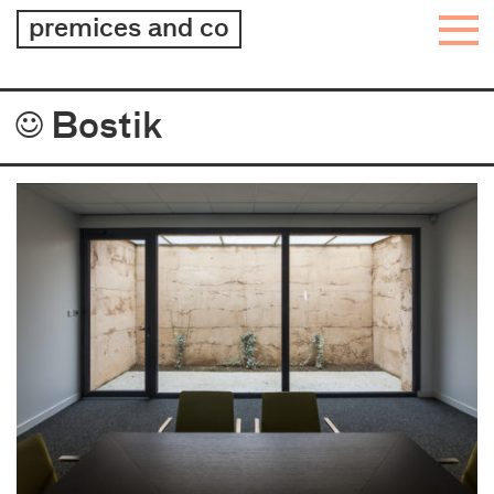
architecture
premices and co
–
design
–
Projets
Bostik
graphisme