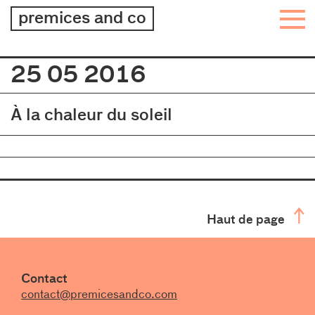
architecture
premices and co
–
design
–
25 05 2016
Journal
graphisme
À la chaleur du soleil
Haut de page
Contact
contact@premicesandco.com