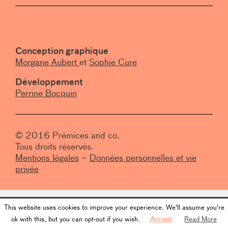
Conception graphique
Morgane Aubert
et
Sophie Cure
Développement
Perrine Bocquin
© 2016 Prémices and co.
Tous droits réservés.
Mentions légales
–
Données personnelles et vie
privée
This website uses cookies to improve your experience. We'll assume you're
ok with this, but you can opt-out if you wish.
Accept
Read More