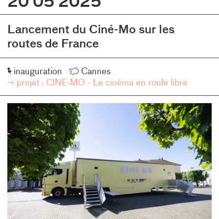
20 05 2025
Lancement du Ciné-Mo sur les
routes de France
Événement
Lieu
inauguration
Cannes
projet :
CINE-MO - Le cinéma en roule libre