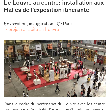
Le Louvre au centre: installation aux
Halles de l’exposition itinérante
Événement
Lieu
exposition
inauguration
Paris
projet :
J'habite au Louvre
Dans le cadre du partenariat du Louvre avec les centre
commerciaux Westfield, l’exposition j’habite au Louvre