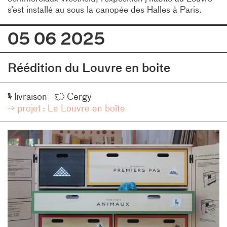
s’est installé au sous la canopée des Halles à Paris.
05 06 2025
Réédition du Louvre en boite
Événement
Lieu
livraison
Cergy
projet :
Le Louvre en boîte