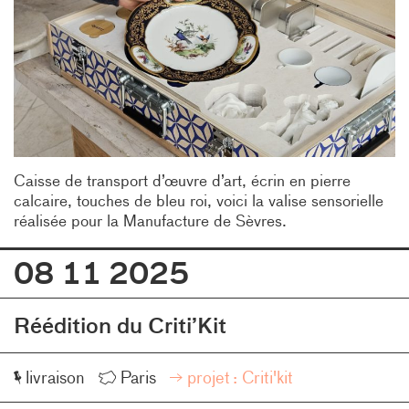
Caisse de transport d’œuvre d’art, écrin en pierre
calcaire, touches de bleu roi, voici la valise sensorielle
réalisée pour la Manufacture de Sèvres.
08 11 2025
Réédition du Criti’Kit
Événement
Lieu
livraison
Paris
projet :
Criti'kit