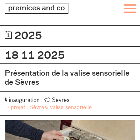
architecture
premices and co
–
design
–
Journal
2025
graphisme
18 11 2025
Présentation de la valise sensorielle
de Sèvres
Événement
Lieu
inauguration
Sèvres
projet :
Sèvres: valise sensorielle