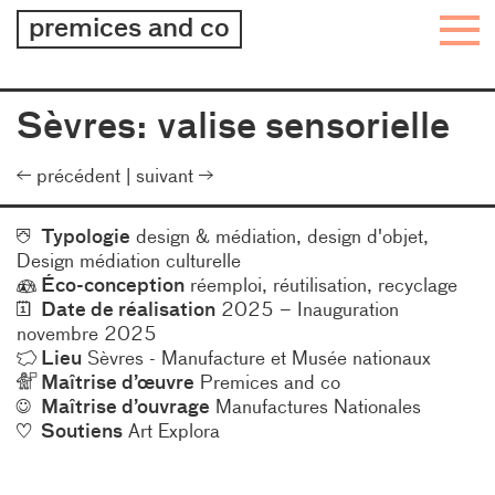
architecture
premices and co
–
design
–
Sèvres: valise sensorielle
graphisme
précédent
suivant
Caractéristiques
Typologie
design & médiation
design d'objet
Design médiation culturelle
Éco-conception
réemploi
réutilisation
recyclage
Date de réalisation
2025 – Inauguration
novembre 2025
Lieu
Sèvres - Manufacture et Musée nationaux
Maîtrise d’œuvre
Premices and co
Maîtrise d’ouvrage
Manufactures Nationales
Soutiens
Art Explora