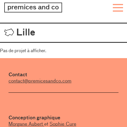
architecture
premices and co
–
design
–
Projets
Lille
graphisme
Pas de projet à afficher.
Contact
contact@premicesandco.com
Conception graphique
Morgane Aubert
et
Sophie Cure