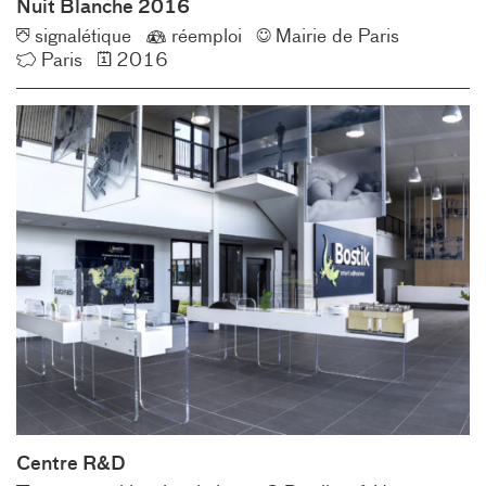
Nuit Blanche 2016
Typologie
Éco-
Client
signalétique
réemploi
Mairie de Paris
Lieu
Année
conception
Paris
2016
Centre R&D