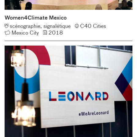
Women4Climate Mexico
Typologie
Client
scénographie
signalétique
C40 Cities
Lieu
Année
Mexico City
2018