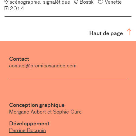
Typologie
Client
Lieu
scénographie
signalétique
Bostik
Venette
Année
2014
Haut de page
Contact
contact@premicesandco.com
Conception graphique
Morgane Aubert
et
Sophie Cure
Développement
Perrine Bocquin