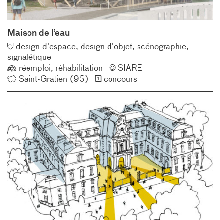
Maison de l’eau
Typologie
design d'espace
design d'objet
scénographie
signalétique
Éco-
Client
réemploi
réhabilitation
SIARE
conception
Lieu
Année
Saint-Gratien (95)
concours