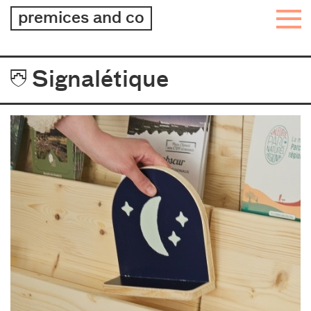
architecture
premices and co
–
design
–
Projets
Signalétique
graphisme