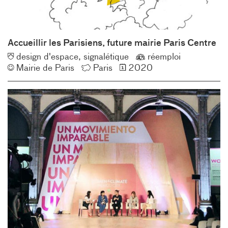
Accueillir les Parisiens, future mairie Paris Centre
Typologie
Éco-
design d'espace
signalétique
réemploi
Client
Lieu
Année
conception
Mairie de Paris
Paris
2020