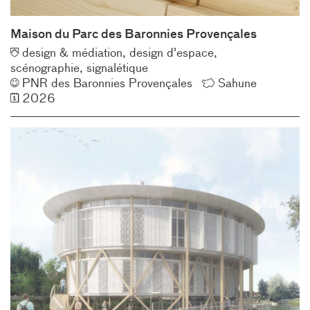
Maison du Parc des Baronnies Provençales
Typologie
design & médiation
design d'espace
scénographie
signalétique
Client
Lieu
PNR des Baronnies Provençales
Sahune
Année
2026