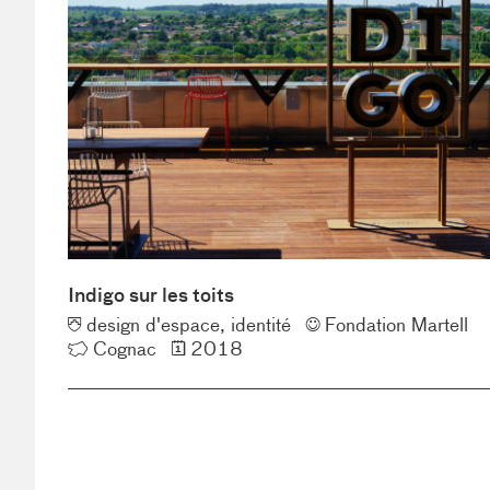
Indigo sur les toits
Typologie
Client
design d'espace
identité
Fondation Martell
Lieu
Année
Cognac
2018