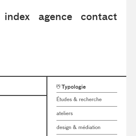
index
agence
contact
Facettes
Typologie
de
tri
Études & recherche
ateliers
design & médiation