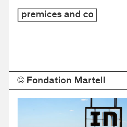
archite
premices and co
–
design
–
graphi
Projets
Fondation Martell