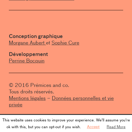
Conception graphique
Morgane Aubert
et
Sophie Cure
Développement
Perrine Bocquin
© 2016 Prémices and co.
Tous droits réservés.
Mentions légales
–
Données personnelles et vie
privée
This website uses cookies to improve your experience. We'll assume you're
ok with this, but you can opt-out if you wish.
Accept
Read More