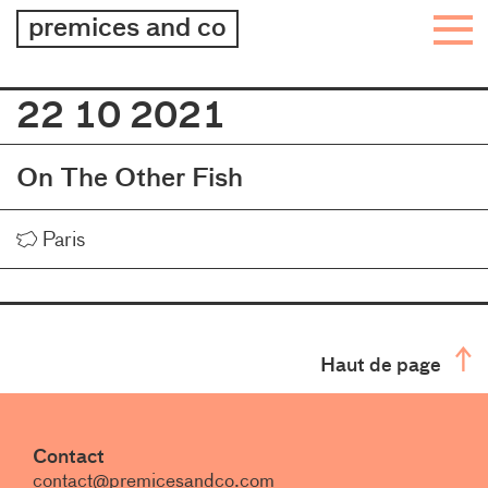
architecture
premices and co
–
design
–
22 10 2021
Journal
graphisme
On The Other Fish
Lieu
Paris
Haut de page
Contact
contact@premicesandco.com