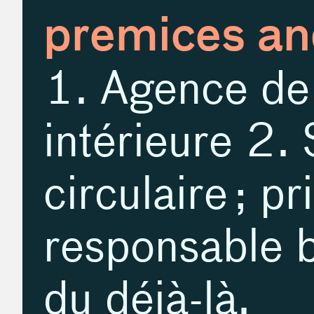
premices an
1. Agence de 
intérieure 2.
circulaire ; p
responsable b
du déjà-là.