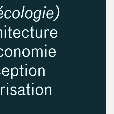
écologie)
itecture
économie
ception
risation