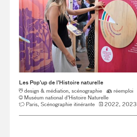
Les Pop’up de l’Histoire naturelle
Typologie
Éco-
design & médiation
scénographie
réemploi
Client
concepti
Muséum national d'Histoire Naturelle
Lieu
Année
Paris
Scénographie itinérante
2022
2023