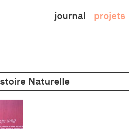
cture
journal
projets
sme
toire Naturelle