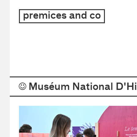
archite
premices and co
–
design
–
graphi
Projets
Muséum National D'His