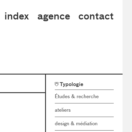
index
agence
contact
Facettes
Typologie
de
tri
Études & recherche
ateliers
design & médiation