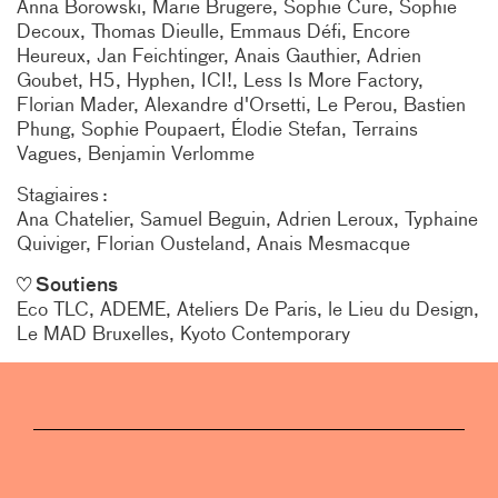
Anna Borowski
Marie Brugere
Sophie Cure
Sophie
Decoux
Thomas Dieulle
Emmaus Défi
Encore
Heureux
Jan Feichtinger
Anais Gauthier
Adrien
Goubet
H5
Hyphen
ICI!
Less Is More Factory
Florian Mader
Alexandre d'Orsetti
Le Perou
Bastien
Phung
Sophie Poupaert
Élodie Stefan
Terrains
Vagues
Benjamin Verlomme
Stagiaires
Ana Chatelier
Samuel Beguin
Adrien Leroux
Typhaine
Quiviger
Florian Ousteland
Anais Mesmacque
Soutiens
Eco TLC
ADEME
Ateliers De Paris
le Lieu du Design
Le MAD Bruxelles
Kyoto Contemporary