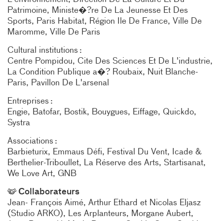
Patrimoine, Ministe�?re De La Jeunesse Et Des
Sports
Paris Habitat
Région Ile De France
Ville De
Maromme
Ville De Paris
Cultural institutions
Centre Pompidou
Cite Des Sciences Et De L'industrie
La Condition Publique a�? Roubaix
Nuit Blanche-
Paris
Pavillon De L'arsenal
Entreprises
Engie
Batofar
Bostik
Bouygues
Eiffage
Quickdo
Systra
Associations
Barbieturix
Emmaus Défi
Festival Du Vent
Icade &
Berthelier-Triboullet
La Réserve des Arts
Startisanat
We Love Art
GNB
Collaborateurs
Jean- François Aimé
Arthur Ethard et Nicolas Eljasz
(Studio ARKO)
Les Arplanteurs
Morgane Aubert